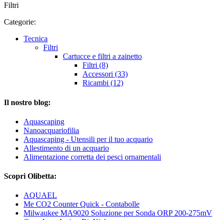
Filtri
Categorie:
Tecnica
Filtri
Cartucce e filtri a zainetto
Filtri (8)
Accessori (33)
Ricambi (12)
Il nostro blog:
Aquascaping
Nanoacquariofilia
Aquascaping - Utensili per il tuo acquario
Allestimento di un acquario
Alimentazione corretta dei pesci ornamentali
Scopri Olibetta:
AQUAEL
Me CO2 Counter Quick - Contabolle
Milwaukee MA9020 Soluzione per Sonda ORP 200-275mV