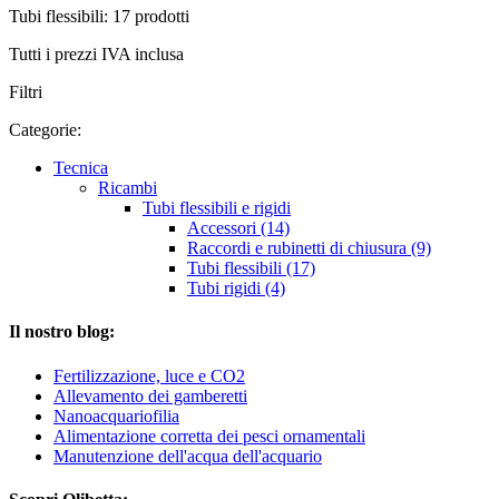
Tubi flessibili: 17 prodotti
Tutti i prezzi IVA inclusa
Filtri
Categorie:
Tecnica
Ricambi
Tubi flessibili e rigidi
Accessori (14)
Raccordi e rubinetti di chiusura (9)
Tubi flessibili (17)
Tubi rigidi (4)
Il nostro blog:
Fertilizzazione, luce e CO2
Allevamento dei gamberetti
Nanoacquariofilia
Alimentazione corretta dei pesci ornamentali
Manutenzione dell'acqua dell'acquario