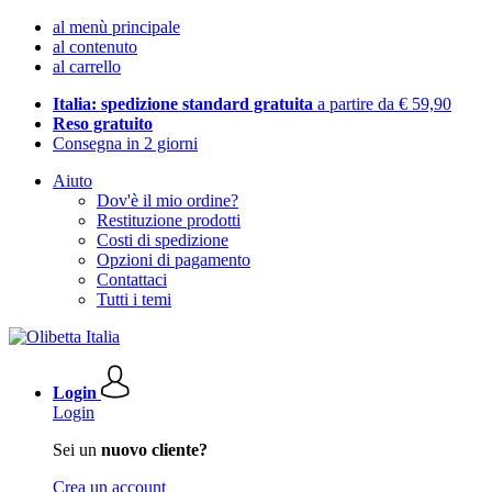
al menù principale
al contenuto
al carrello
Italia: spedizione standard gratuita
a partire da € 59,90
Reso gratuito
Consegna in 2 giorni
Aiuto
Dov'è il mio ordine?
Restituzione prodotti
Costi di spedizione
Opzioni di pagamento
Contattaci
Tutti i temi
Login
Login
Sei un
nuovo cliente?
Crea un account