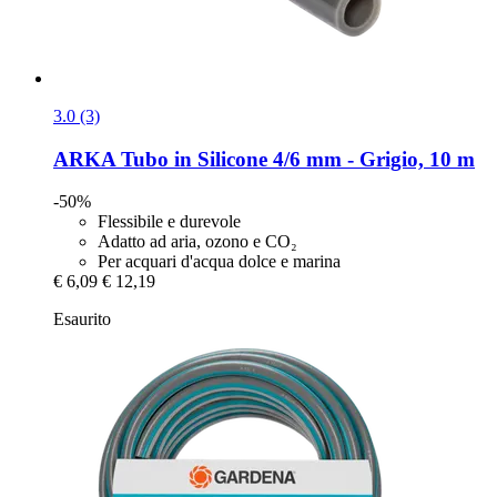
3.0 (3)
ARKA
Tubo in Silicone 4/6 mm -​ Grigio, 10 m
-50%
Flessibile e durevole
Adatto ad aria, ozono e CO₂
Per acquari d'acqua dolce e marina
€ 6,09
€ 12,19
Esaurito