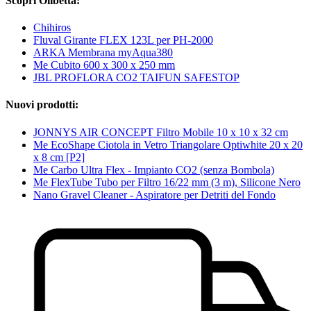
Scopri Olibetta:
Chihiros
Fluval Girante FLEX 123L per PH-2000
ARKA Membrana myAqua380
Me Cubito 600 x 300 x 250 mm
JBL PROFLORA CO2 TAIFUN SAFESTOP
Nuovi prodotti:
JONNYS AIR CONCEPT Filtro Mobile 10 x 10 x 32 cm
Me EcoShape Ciotola in Vetro Triangolare Optiwhite 20 x 20
x 8 cm [P2]
Me Carbo Ultra Flex - Impianto CO2 (senza Bombola)
Me FlexTube Tubo per Filtro 16/22 mm (3 m), Silicone Nero
Nano Gravel Cleaner - Aspiratore per Detriti del Fondo