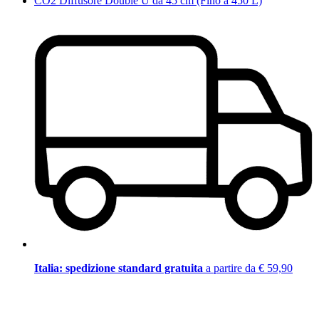
CO2 Diffusore Double U da 45 cm (Fino a 450 L)
Italia: spedizione standard gratuita
a partire da € 59,90