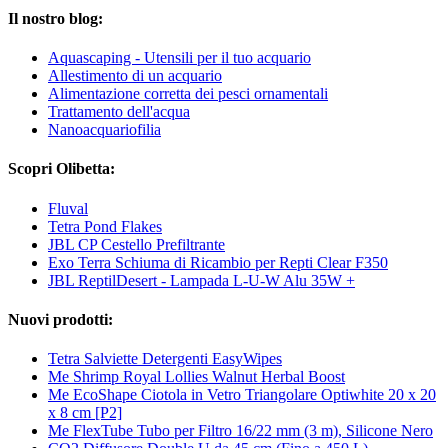
Il nostro blog:
Aquascaping - Utensili per il tuo acquario
Allestimento di un acquario
Alimentazione corretta dei pesci ornamentali
Trattamento dell'acqua
Nanoacquariofilia
Scopri Olibetta:
Fluval
Tetra Pond Flakes
JBL CP Cestello Prefiltrante
Exo Terra Schiuma di Ricambio per Repti Clear F350
JBL ReptilDesert - Lampada L-U-W Alu 35W +
Nuovi prodotti:
Tetra Salviette Detergenti EasyWipes
Me Shrimp Royal Lollies Walnut Herbal Boost
Me EcoShape Ciotola in Vetro Triangolare Optiwhite 20 x 20
x 8 cm [P2]
Me FlexTube Tubo per Filtro 16/22 mm (3 m), Silicone Nero