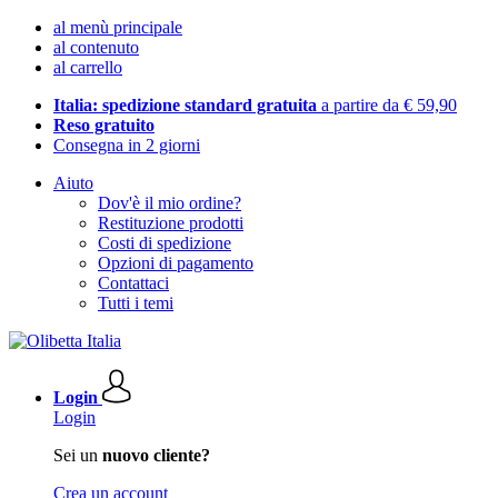
al menù principale
al contenuto
al carrello
Italia: spedizione standard gratuita
a partire da € 59,90
Reso gratuito
Consegna in 2 giorni
Aiuto
Dov'è il mio ordine?
Restituzione prodotti
Costi di spedizione
Opzioni di pagamento
Contattaci
Tutti i temi
Login
Login
Sei un
nuovo cliente?
Crea un account