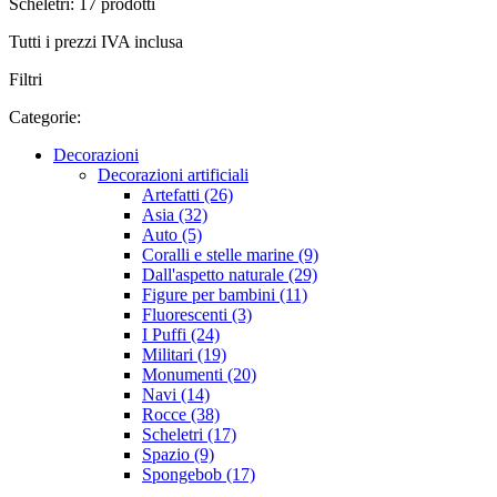
Scheletri: 17 prodotti
Tutti i prezzi IVA inclusa
Filtri
Categorie:
Decorazioni
Decorazioni artificiali
Artefatti (26)
Asia (32)
Auto (5)
Coralli e stelle marine (9)
Dall'aspetto naturale (29)
Figure per bambini (11)
Fluorescenti (3)
I Puffi (24)
Militari (19)
Monumenti (20)
Navi (14)
Rocce (38)
Scheletri (17)
Spazio (9)
Spongebob (17)