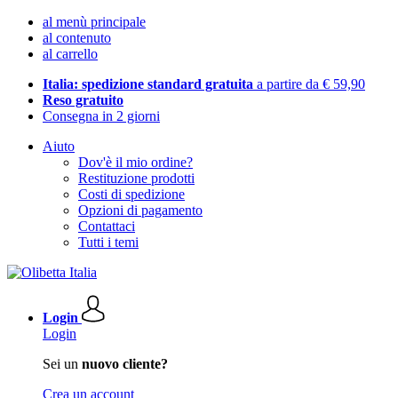
al menù principale
al contenuto
al carrello
Italia: spedizione standard gratuita
a partire da € 59,90
Reso gratuito
Consegna in 2 giorni
Aiuto
Dov'è il mio ordine?
Restituzione prodotti
Costi di spedizione
Opzioni di pagamento
Contattaci
Tutti i temi
Login
Login
Sei un
nuovo cliente?
Crea un account