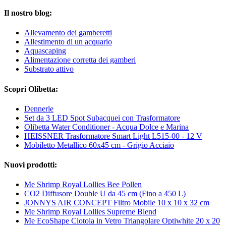
Il nostro blog:
Allevamento dei gamberetti
Allestimento di un acquario
Aquascaping
Alimentazione corretta dei gamberi
Substrato attivo
Scopri Olibetta:
Dennerle
Set da 3 LED Spot Subacquei con Trasformatore
Olibetta Water Conditioner - Acqua Dolce e Marina
HEISSNER Trasformatore Smart Light L515-00 - 12 V
Mobiletto Metallico 60x45 cm - Grigio Acciaio
Nuovi prodotti:
Me Shrimp Royal Lollies Bee Pollen
CO2 Diffusore Double U da 45 cm (Fino a 450 L)
JONNYS AIR CONCEPT Filtro Mobile 10 x 10 x 32 cm
Me Shrimp Royal Lollies Supreme Blend
Me EcoShape Ciotola in Vetro Triangolare Optiwhite 20 x 20