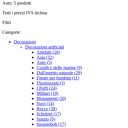
Auto: 5 prodotti
Tutti i prezzi IVA inclusa
Filtri
Categorie:
Decorazioni
Decorazioni artificiali
Artefatti (26)
Asia (32)
Auto (5)
Coralli e stelle marine (9)
Dall'aspetto naturale (29)
Figure per bambini (11)
Fluorescenti (3)
I Puffi (24)
Militari (19)
Monumenti (20)
Navi (14)
Rocce (38)
Scheletri (17)
Spazio (9)
Spongebob (17)