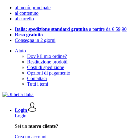
al menù principale
al contenuto
al carrello
Italia: spedizione standard gratuita
a partire da € 59,90
Reso gratuito
Consegna in 2 giorni
Aiuto
Dov'è il mio ordine?
Restituzione prodotti
Costi di spedizione
Opzioni di pagamento
Contattaci
Tutti i temi
Login
Login
Sei un
nuovo cliente?
Crea un account