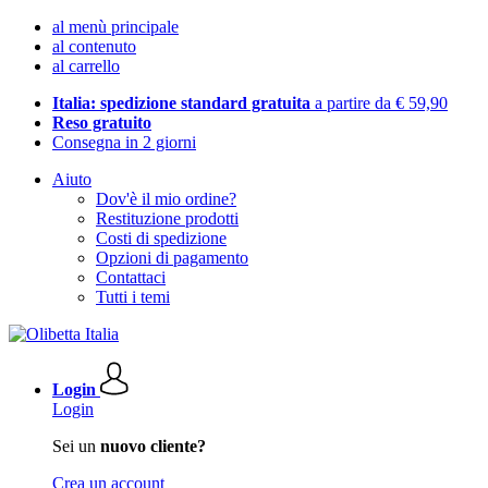
al menù principale
al contenuto
al carrello
Italia: spedizione standard gratuita
a partire da € 59,90
Reso gratuito
Consegna in 2 giorni
Aiuto
Dov'è il mio ordine?
Restituzione prodotti
Costi di spedizione
Opzioni di pagamento
Contattaci
Tutti i temi
Login
Login
Sei un
nuovo cliente?
Crea un account