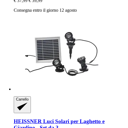
€ 37,99
€ 39,99
Consegna entro il giorno 12 agosto
Carrello
HEISSNER
Luci Solari per Laghetto e
Giardino -​ Set da 3