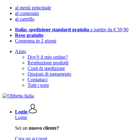
al menù principale
al contenuto
al carrello
Italia: spedizione standard gratuita
a partire da € 59,90
Reso gratuito
Consegna in 2 giorni
Aiuto
Dov'è il mio ordine?
Restituzione prodotti
Costi di spedizione
Opzioni di pagamento
Contattaci
Tutti i temi
Login
Login
Sei un
nuovo cliente?
Crea un account