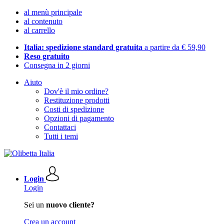
al menù principale
al contenuto
al carrello
Italia: spedizione standard gratuita
a partire da € 59,90
Reso gratuito
Consegna in 2 giorni
Aiuto
Dov'è il mio ordine?
Restituzione prodotti
Costi di spedizione
Opzioni di pagamento
Contattaci
Tutti i temi
Login
Login
Sei un
nuovo cliente?
Crea un account