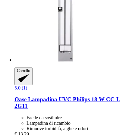
Carrello
5.0 (1)
Oase
Lampadina UVC Philips 18 W CC-​L
2G11
Facile da sostituire
Lampadina di ricambio
Rimuove torbidità, alghe e odori
€ 13,29