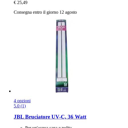
€ 25,49
Consegna entro il giorno 12 agosto
4 opzioni
5.0 (1)
JBL
Bruciatore UV-​C, 36 Watt
Per un'acqua sana e pulita