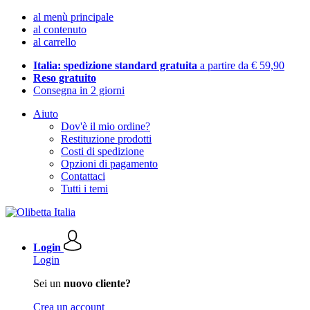
al menù principale
al contenuto
al carrello
Italia: spedizione standard gratuita
a partire da € 59,90
Reso gratuito
Consegna in 2 giorni
Aiuto
Dov'è il mio ordine?
Restituzione prodotti
Costi di spedizione
Opzioni di pagamento
Contattaci
Tutti i temi
Login
Login
Sei un
nuovo cliente?
Crea un account