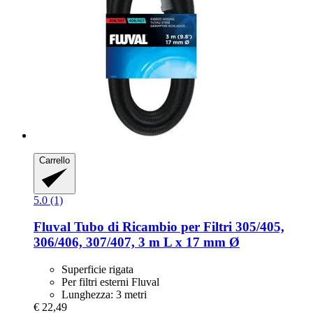
Carrello
5.0 (1)
Fluval
Tubo di Ricambio per Filtri 305/405,
306/406, 307/407, 3 m L x 17 mm Ø
Superficie rigata
Per filtri esterni Fluval
Lunghezza: 3 metri
€ 22,49