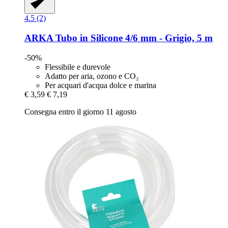
4.5 (2)
ARKA
Tubo in Silicone 4/6 mm -​ Grigio, 5 m
-50%
Flessibile e durevole
Adatto per aria, ozono e CO₂
Per acquari d'acqua dolce e marina
€ 3,59
€ 7,19
Consegna entro il giorno 11 agosto