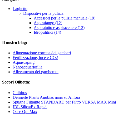
Laghetto
Dispositivi per la pulizia
Accessori per la pulizia manuale (19)
Aspirafango (12)
Aspiratutto e aspiracenere (12)
Idropulitrici (14)
Il nostro blog:
Alimentazione corretta dei gamberi
Fertilizzazione, luce e CO2
Aquascaping
Nanoacquariofilia
Allevamento dei gamberetti
Scopri Olibetta:
Chihiros
Dennerle Plants Anubias nana su Anfora
Spugna Filtrante STANDARD per Filtro VERSA MAX Mini
JBL SilicatEx Rapid
Oase OptiMax