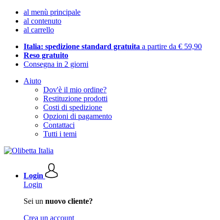
al menù principale
al contenuto
al carrello
Italia: spedizione standard gratuita
a partire da € 59,90
Reso gratuito
Consegna in 2 giorni
Aiuto
Dov'è il mio ordine?
Restituzione prodotti
Costi di spedizione
Opzioni di pagamento
Contattaci
Tutti i temi
Login
Login
Sei un
nuovo cliente?
Crea un account